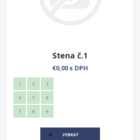
Stena č.1
€0,00 s DPH
1
2
3
4
5
6
7
8
9
VYBRAT