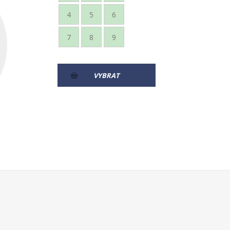
4
5
6
7
8
9
VYBRAT