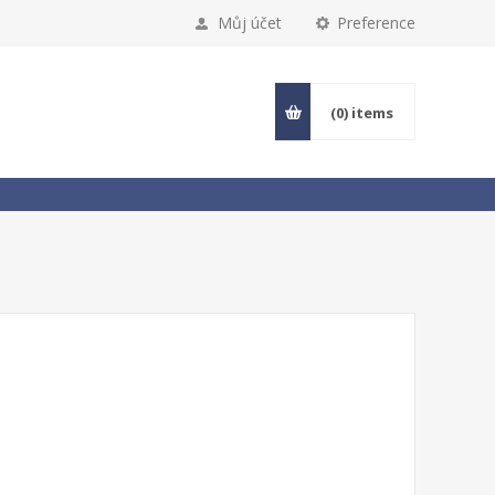
Můj účet
Preference
(0)
items