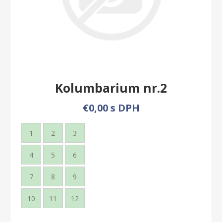
Kolumbarium nr.2
€0,00 s DPH
1
2
3
4
5
6
7
8
9
10
11
12