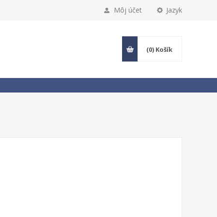
Môj účet
Jazyk
(0)
Košík