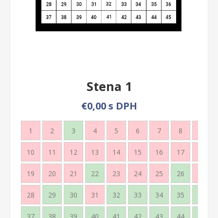
Stena 1
€0,00 s DPH
1
2
3
4
5
6
7
8
9
10
11
12
13
14
15
16
17
18
19
20
21
22
23
24
25
26
27
28
29
30
31
32
33
34
35
36
37
38
39
40
41
42
43
44
45