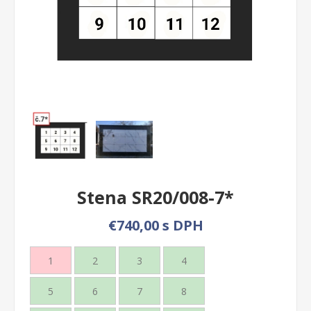
Stena SR20/008-7*
€740,00 s DPH
1
2
3
4
5
6
7
8