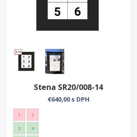
Stena SR20/008-14
€640,00 s DPH
1
2
3
4