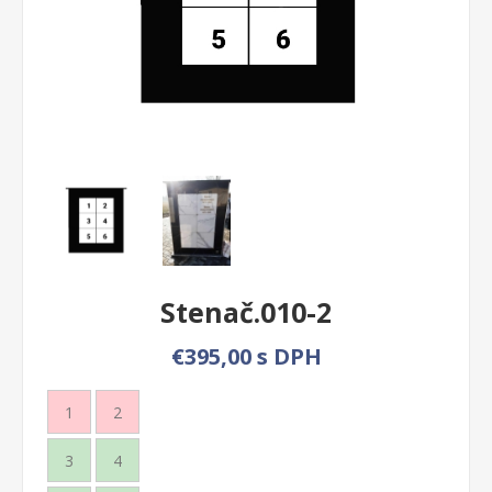
Stenač.010-2
€395,00 s DPH
1
2
3
4