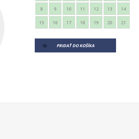
8
9
10
11
12
13
14
15
16
17
18
19
20
21
PRIDAŤ DO KOŠÍKA