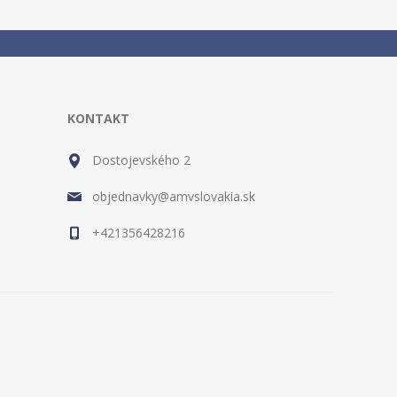
KONTAKT
Dostojevského 2
objednavky@amvslovakia.sk
+421356428216