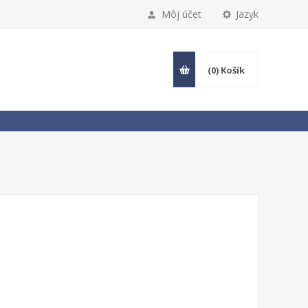
Môj účet
Jazyk
(0)
Košík