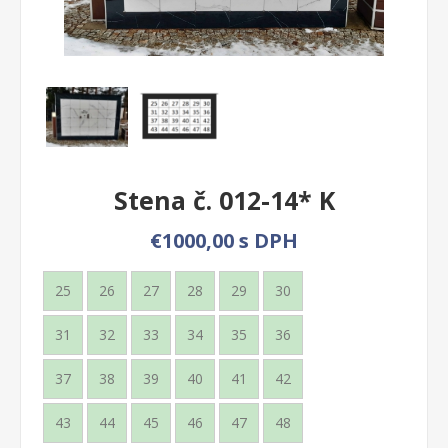
Stena č. 012-14* K
€1000,00 s DPH
25
26
27
28
29
30
31
32
33
34
35
36
37
38
39
40
41
42
43
44
45
46
47
48