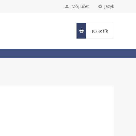
Môj účet
Jazyk
(0)
Košík