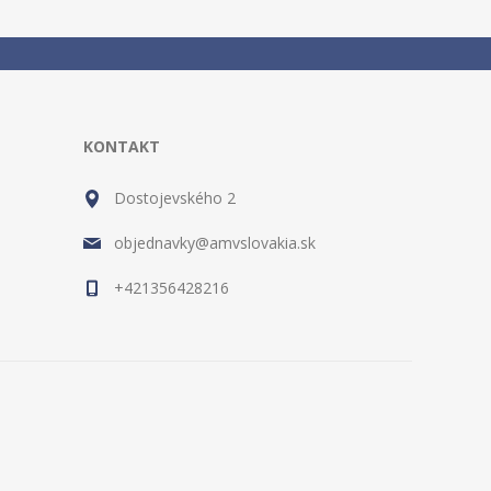
KONTAKT
Dostojevského 2
objednavky@amvslovakia.sk
+421356428216