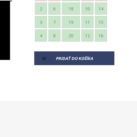
2
6
18
10
14
3
7
19
11
15
4
8
20
12
16
PRIDAŤ DO KOŠÍKA