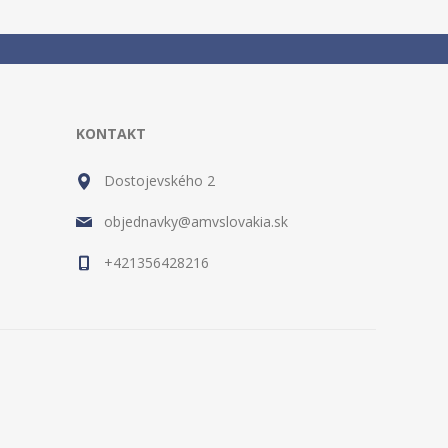
KONTAKT
Dostojevského 2
objednavky@amvslovakia.sk
+421356428216