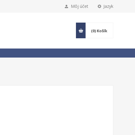
Môj účet
Jazyk
(0)
Košík