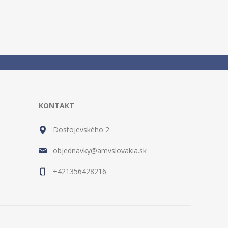
KONTAKT
Dostojevského 2
objednavky@amvslovakia.sk
+421356428216